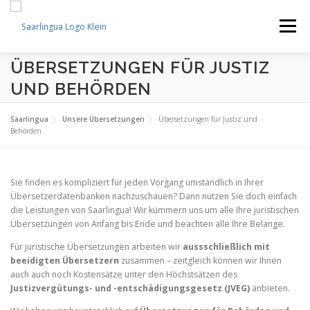
Zum
Inhalt
Menü
springen
ÜBERSETZUNGEN FÜR JUSTIZ
LEISTUNGEN
UNSERE SPRACHEN
UND BEHÖRDEN
Saarlingua
Unsere Übersetzungen
Übersetzungen für Justiz und
ÜBER UNS
KONTAKT
Behörden
Sie finden es kompliziert für jeden Vorgang umständlich in Ihrer
Übersetzerdatenbanken nachzuschauen? Dann nutzen Sie doch einfach
die Leistungen von Saarlingua! Wir kümmern uns um alle Ihre juristischen
Übersetzungen von Anfang bis Ende und beachten alle Ihre Belange.
Für juristische Übersetzungen arbeiten wir
aussschließlich mit
beeidigten Übersetzern
zusammen – zeitgleich können wir Ihnen
auch auch noch Kostensätze unter den Höchstsätzen des
Justizvergütungs- und -entschädigungsgesetz (JVEG)
anbieten.