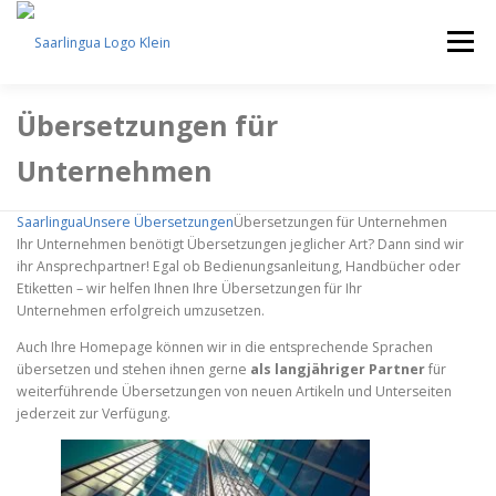
Zum Inhalt springen
Menü
Übersetzungen für
HOTLINE: +49 6881 / 967 010-0
LEISTUNGEN
Unternehmen
UNSERE SPRACHEN
ÜBER UNS
KONTAKT
Saarlingua
Unsere Übersetzungen
Übersetzungen für Unternehmen
Ihr Unternehmen benötigt Übersetzungen jeglicher Art? Dann sind wir
ihr Ansprechpartner! Egal ob Bedienungsanleitung, Handbücher oder
Etiketten – wir helfen Ihnen Ihre Übersetzungen für Ihr
Unternehmen erfolgreich umzusetzen.
Auch Ihre Homepage können wir in die entsprechende Sprachen
übersetzen und stehen ihnen gerne
als langjähriger Partner
für
weiterführende Übersetzungen von neuen Artikeln und Unterseiten
jederzeit zur Verfügung.